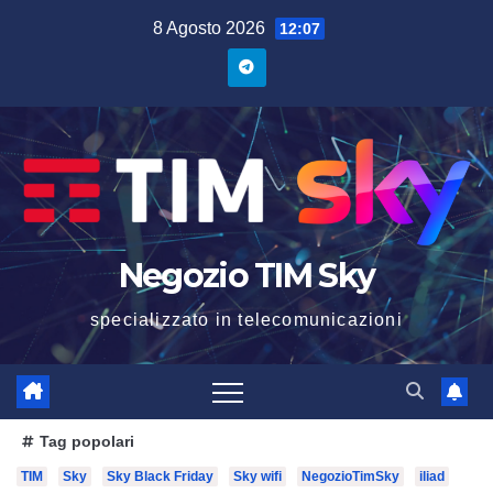
8 Agosto 2026
12:07
Negozio TIM Sky
specializzato in telecomunicazioni
Tag popolari
TIM
Sky
Sky Black Friday
Sky wifi
NegozioTimSky
iliad