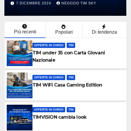
NEGOZIO TIM SKY
7 DICEMBRE 2024
NEG
Più recenti
Popolari
Di tendenza
OFFERTE IN CORSO
TIM
TIM under 35 con Carta Giovani
Nazionale
OFFERTE IN CORSO
TIM
TIM WiFi Casa Gaming Edition
OFFERTE IN CORSO
TIM
TIMVISION cambia look