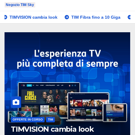
Negozio TIM Sky
cambia look
TIM Fibra fino a 10 Giga
Promo Black Frid
OFFERTE IN CORSO
TIM
bia look
TIM Fibra fino a 1