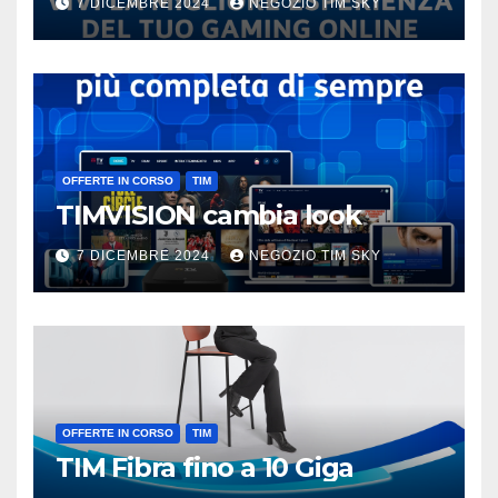
7 DICEMBRE 2024
NEGOZIO TIM SKY
OFFERTE IN CORSO
TIM
TIMVISION cambia look
7 DICEMBRE 2024
NEGOZIO TIM SKY
OFFERTE IN CORSO
TIM
TIM Fibra fino a 10 Giga